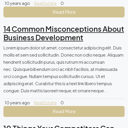
10 years ago
Real Estate
0
Read More
14 Common Misconceptions About
Business Development
Lorem ipsum dolor sit amet, consectetur adipiscing elit. Duis
mollis et sem sed sollicitudin. Donec non odio neque. Aliquam
hendrerit sollicitudin purus, quis rutrum mi accumsan
nec. Quisque bibendum orci ac nibh facilisis, at malesuada
orci congue. Nullam tempus sollicitudin cursus. Ut et
adipiscing erat. Curabitur this is a text link libero tempus
congue. Duis mattis laoreet neque, et ornare neque...
10 years ago
Real Estate
0
Read More