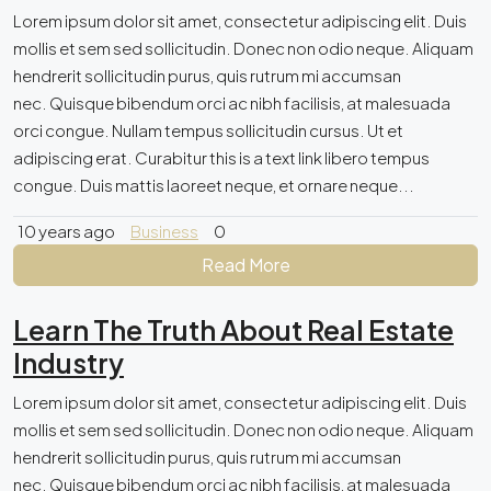
Lorem ipsum dolor sit amet, consectetur adipiscing elit. Duis
mollis et sem sed sollicitudin. Donec non odio neque. Aliquam
hendrerit sollicitudin purus, quis rutrum mi accumsan
nec. Quisque bibendum orci ac nibh facilisis, at malesuada
orci congue. Nullam tempus sollicitudin cursus. Ut et
adipiscing erat. Curabitur this is a text link libero tempus
congue. Duis mattis laoreet neque, et ornare neque...
10 years ago
Business
0
Read More
Learn The Truth About Real Estate
Industry
Lorem ipsum dolor sit amet, consectetur adipiscing elit. Duis
mollis et sem sed sollicitudin. Donec non odio neque. Aliquam
hendrerit sollicitudin purus, quis rutrum mi accumsan
nec. Quisque bibendum orci ac nibh facilisis, at malesuada