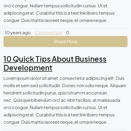
orci congue. Nullam tempus sollicitudin cursus. Ut et
adipiscing erat. Curabitur this is a text link libero tempus
congue. Duis mattis laoreet neque, et ornare neque...
10 years ago
Construction
0
Read More
10 Quick Tips About Business
Development
Lorem ipsum dolor sit amet, consectetur adipiscing elit. Duis
mollis et sem sed sollicitudin. Donec non odio neque. Aliquam
hendrerit sollicitudin purus, quis rutrum mi accumsan
nec. Quisque bibendum orci ac nibh facilisis, at malesuada
orci congue. Nullam tempus sollicitudin cursus. Ut et
adipiscing erat. Curabitur this is a text link libero tempus
congue. Duis mattis laoreet neque, et ornare neque...