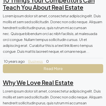
10 Things Your Competitors Can
Teach You About Real Estate
Lorem ipsum dolor sit amet, consectetur adipiscing elit. Duis
mollis et sem sed sollicitudin. Donec non odio neque. Aliquam
hendrerit sollicitudin purus, quis rutrum mi accumsan
nec. Quisque bibendum orci ac nibh facilisis, at malesuada
orci congue. Nullam tempus sollicitudin cursus. Ut et
adipiscing erat. Curabitur this is a text link libero tempus
congue. Duis mattis laoreet neque, et ornare neque...
10 years ago
Business
0
Read More
Why We Love Real Estate
Lorem ipsum dolor sit amet, consectetur adipiscing elit. Duis
mollis et sem sed sollicitudin. Donec non odio neque. Aliquam
hendrerit sollicitudin purus, quis rutrum mi accumsan