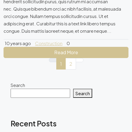
hendrerit sollicitudin purus, quis rutrum mi accumsan
nec. Quisque bibendum orci ac nibh facilisis, at malesuada
orci congue. Nullam tempus sollicitudin cursus. Ut et
adipiscing erat. Curabitur this is a text link libero tempus
congue. Duis mattis laoreet neque, et ornare neque...
10 years ago
Construction
0
Read More
1
2
Search
Search
Recent Posts