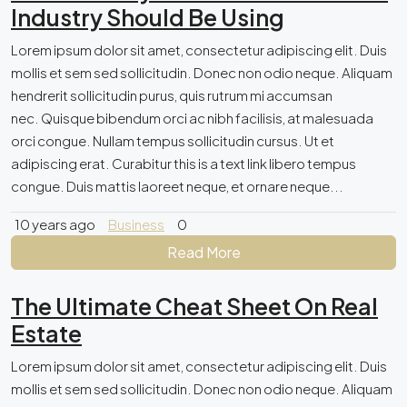
Industry Should Be Using
Lorem ipsum dolor sit amet, consectetur adipiscing elit. Duis
mollis et sem sed sollicitudin. Donec non odio neque. Aliquam
hendrerit sollicitudin purus, quis rutrum mi accumsan
nec. Quisque bibendum orci ac nibh facilisis, at malesuada
orci congue. Nullam tempus sollicitudin cursus. Ut et
adipiscing erat. Curabitur this is a text link libero tempus
congue. Duis mattis laoreet neque, et ornare neque...
10 years ago
Business
0
Read More
The Ultimate Cheat Sheet On Real
Estate
Lorem ipsum dolor sit amet, consectetur adipiscing elit. Duis
mollis et sem sed sollicitudin. Donec non odio neque. Aliquam