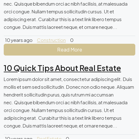
nec. Quisque bibendum orci ac nibh facilisis, at malesuada
orci congue. Nullam tempus sollicitudin cursus. Ut et
adipiscing erat. Curabitur this is a text link libero tempus
congue. Duis mattis laoreet neque, et ornare neque...
10 years ago
Construction
0
Read More
10 Quick Tips About Real Estate
Lorem ipsum dolor sit amet, consectetur adipiscing elit. Duis
mollis et sem sed sollicitudin. Donec non odio neque. Aliquam
hendrerit sollicitudin purus, quis rutrum mi accumsan
nec. Quisque bibendum orci ac nibh facilisis, at malesuada
orci congue. Nullam tempus sollicitudin cursus. Ut et
adipiscing erat. Curabitur this is a text link libero tempus
congue. Duis mattis laoreet neque, et ornare neque...
10 years ago
Real Estate
0