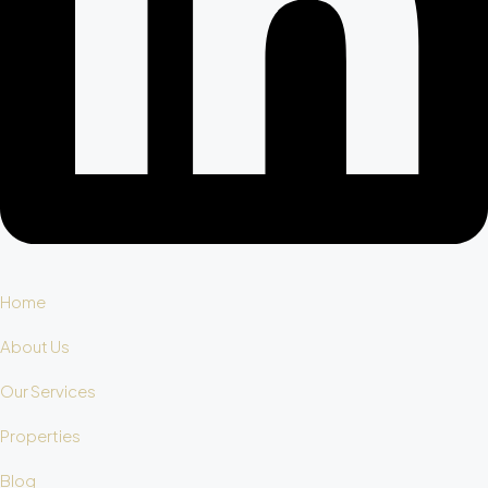
Home
About Us
Our Services
Properties
Blog