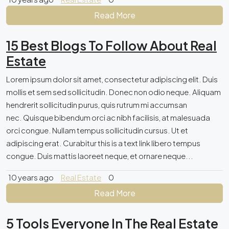
Read More
15 Best Blogs To Follow About Real
Estate
Lorem ipsum dolor sit amet, consectetur adipiscing elit. Duis
mollis et sem sed sollicitudin. Donec non odio neque. Aliquam
hendrerit sollicitudin purus, quis rutrum mi accumsan
nec. Quisque bibendum orci ac nibh facilisis, at malesuada
orci congue. Nullam tempus sollicitudin cursus. Ut et
adipiscing erat. Curabitur this is a text link libero tempus
congue. Duis mattis laoreet neque, et ornare neque...
10 years ago
Real Estate
0
Read More
5 Tools Everyone In The Real Estate