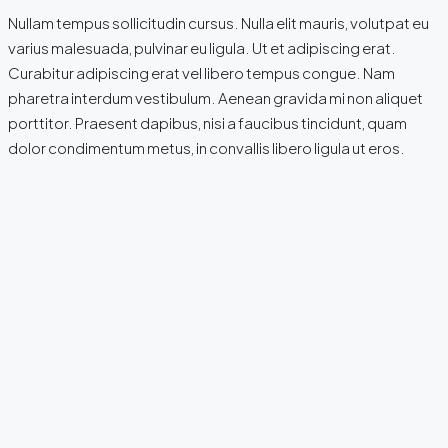
Nullam tempus sollicitudin cursus. Nulla elit mauris, volutpat eu
varius malesuada, pulvinar eu ligula. Ut et adipiscing erat.
Curabitur adipiscing erat vel libero tempus congue. Nam
pharetra interdum vestibulum. Aenean gravida mi non aliquet
porttitor. Praesent dapibus, nisi a faucibus tincidunt, quam
dolor condimentum metus, in convallis libero ligula ut eros.