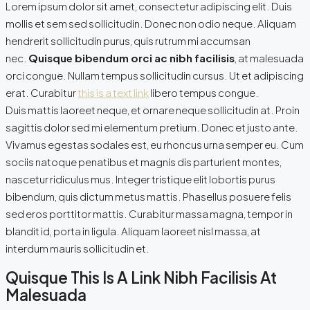
Lorem ipsum dolor sit amet, consectetur adipiscing elit. Duis
mollis et sem sed sollicitudin. Donec non odio neque. Aliquam
hendrerit sollicitudin purus, quis rutrum mi accumsan
nec.
Quisque bibendum orci ac nibh facilisis
, at malesuada
orci congue. Nullam tempus sollicitudin cursus. Ut et adipiscing
erat. Curabitur
this is a text link
libero tempus congue.
Duis mattis laoreet neque, et ornare neque sollicitudin at. Proin
sagittis dolor sed mi elementum pretium. Donec et justo ante.
Vivamus egestas sodales est, eu rhoncus urna semper eu. Cum
sociis natoque penatibus et magnis dis parturient montes,
nascetur ridiculus mus. Integer tristique elit lobortis purus
bibendum, quis dictum metus mattis. Phasellus posuere felis
sed eros porttitor mattis. Curabitur massa magna, tempor in
blandit id, porta in ligula. Aliquam laoreet nisl massa, at
interdum mauris sollicitudin et.
Quisque This Is A Link Nibh Facilisis At
Malesuada