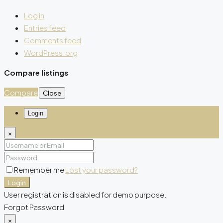
Log in
Entries feed
Comments feed
WordPress.org
Compare listings
Compare
Close
Login
×
Remember me
Lost your password?
Login
User registration is disabled for demo purpose.
Forgot Password
×