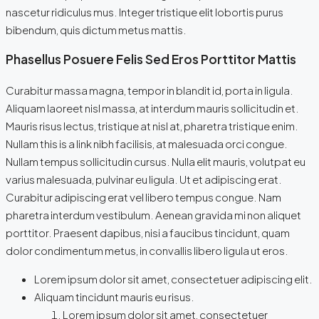
nascetur ridiculus mus. Integer tristique elit lobortis purus
bibendum, quis dictum metus mattis.
Phasellus Posuere Felis Sed Eros Porttitor Mattis
Curabitur massa magna, tempor in blandit id, porta in ligula.
Aliquam laoreet nisl massa, at interdum mauris sollicitudin et.
Mauris risus lectus, tristique at nisl at, pharetra tristique enim.
Nullam this is a link nibh facilisis, at malesuada orci congue.
Nullam tempus sollicitudin cursus. Nulla elit mauris, volutpat eu
varius malesuada, pulvinar eu ligula. Ut et adipiscing erat.
Curabitur adipiscing erat vel libero tempus congue. Nam
pharetra interdum vestibulum. Aenean gravida mi non aliquet
porttitor. Praesent dapibus, nisi a faucibus tincidunt, quam
dolor condimentum metus, in convallis libero ligula ut eros.
Lorem ipsum dolor sit amet, consectetuer adipiscing elit.
Aliquam tincidunt mauris eu risus.
Lorem ipsum dolor sit amet, consectetuer