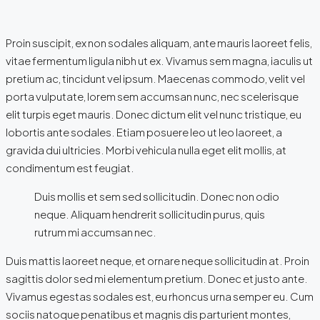
Proin suscipit, ex non sodales aliquam, ante mauris laoreet felis,
vitae fermentum ligula nibh ut ex. Vivamus sem magna, iaculis ut
pretium ac, tincidunt vel ipsum. Maecenas commodo, velit vel
porta vulputate, lorem sem accumsan nunc, nec scelerisque
elit turpis eget mauris. Donec dictum elit vel nunc tristique, eu
lobortis ante sodales. Etiam posuere leo ut leo laoreet, a
gravida dui ultricies. Morbi vehicula nulla eget elit mollis, at
condimentum est feugiat.
Duis mollis et sem sed sollicitudin. Donec non odio
neque. Aliquam hendrerit sollicitudin purus, quis
rutrum mi accumsan nec.
Duis mattis laoreet neque, et ornare neque sollicitudin at. Proin
sagittis dolor sed mi elementum pretium. Donec et justo ante.
Vivamus egestas sodales est, eu rhoncus urna semper eu. Cum
sociis natoque penatibus et magnis dis parturient montes,