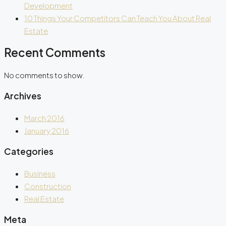
Development
10 Things Your Competitors Can Teach You About Real
Estate
Recent Comments
No comments to show.
Archives
March 2016
January 2016
Categories
Business
Construction
Real Estate
Meta