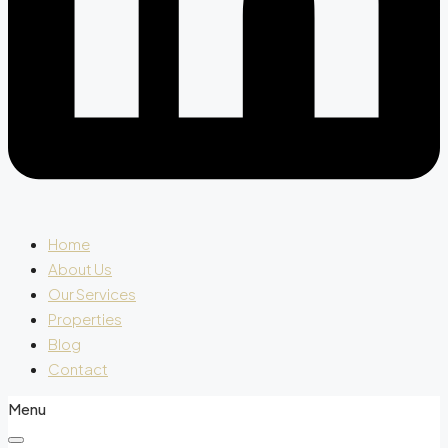
Home
About Us
Our Services
Properties
Blog
Contact
Menu