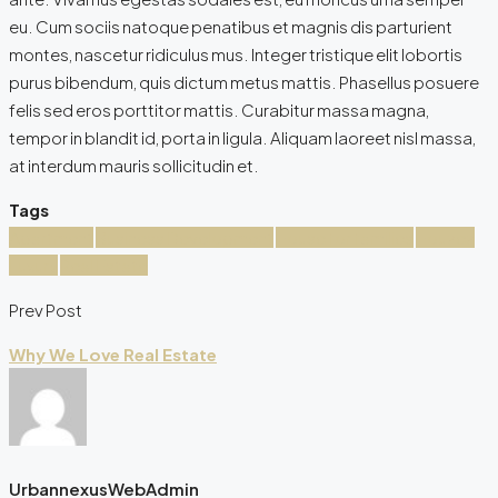
eu. Cum sociis natoque penatibus et magnis dis parturient
montes, nascetur ridiculus mus. Integer tristique elit lobortis
purus bibendum, quis dictum metus mattis. Phasellus posuere
felis sed eros porttitor mattis. Curabitur massa magna,
tempor in blandit id, porta in ligula. Aliquam laoreet nisl massa,
at interdum mauris sollicitudin et.
Tags
Apartment
Business Development
House for families
Houzez
Luxury
Real Estate
Prev Post
Why We Love Real Estate
UrbannexusWebAdmin