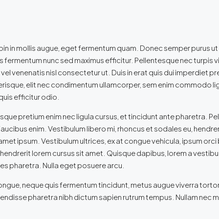
Proin in mollis augue, eget fermentum quam. Donec semper purus ut
s fermentum nunc sed maximus efficitur. Pellentesque nec turpis vive
l venenatis nisl consectetur ut. Duis in erat quis dui imperdiet pr
scelerisque, elit nec condimentum ullamcorper, sem enim commodo ligu
uis efficitur odio.
que pretium enim nec ligula cursus, et tincidunt ante pharetra. Pelle
 at faucibus enim. Vestibulum libero mi, rhoncus et sodales eu, hendr
sit amet ipsum. Vestibulum ultrices, ex at congue vehicula, ipsum orc
hendrerit lorem cursus sit amet. Quisque dapibus, lorem a vestibulum
ales pharetra. Nulla eget posuere arcu.
congue, neque quis fermentum tincidunt, metus augue viverra tortor
endisse pharetra nibh dictum sapien rutrum tempus. Nullam nec ma