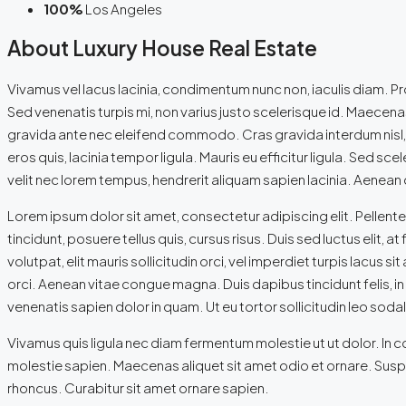
100%
Los Angeles
About Luxury House Real Estate
Vivamus vel lacus lacinia, condimentum nunc non, iaculis diam. 
Sed venenatis turpis mi, non varius justo scelerisque id. Maecena
gravida ante nec eleifend commodo. Cras gravida interdum nisl, ve
eros quis, lacinia tempor ligula. Mauris eu efficitur ligula. Sed 
velit nec lorem tempus, hendrerit aliquam sapien lacinia. Aenean q
Lorem ipsum dolor sit amet, consectetur adipiscing elit. Pellentes
tincidunt, posuere tellus quis, cursus risus. Duis sed luctus elit,
volutpat, elit mauris sollicitudin orci, vel imperdiet turpis lacus 
orci. Aenean vitae congue magna. Duis dapibus tincidunt felis, in 
venenatis sapien dolor in quam. Ut eu tortor sollicitudin leo sod
Vivamus quis ligula nec diam fermentum molestie ut ut dolor. In 
molestie sapien. Maecenas aliquet sit amet odio et ornare. Susp
rhoncus. Curabitur sit amet ornare sapien.