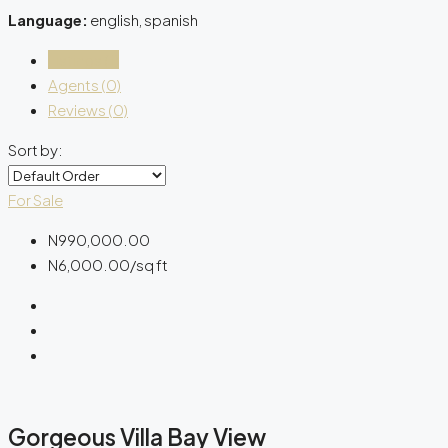
Language:
english, spanish
Listings (1)
Agents (0)
Reviews (0)
Sort by:
For Sale
N990,000.00
N6,000.00
/sq ft
Gorgeous Villa Bay View