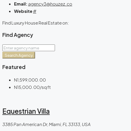
Email:
agency3@houzez.co
Website
#
Find Luxury House Real Estate on:
Find Agency
Search Agency
Featured
N1,599,000.00
N15,000.00
/sq ft
Equestrian Villa
3385 Pan American Dr, Miami, FL 33133, USA