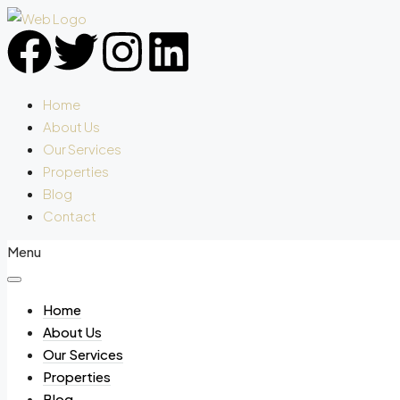
Home
About Us
Our Services
Properties
Blog
Contact
Menu
Home
About Us
Our Services
Properties
Blog