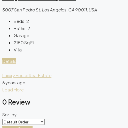
5007 San Pedro St, Los Angeles, CA 90011, USA
Beds:
2
Baths:
2
Garage:
1
2150
Sq Ft
Villa
Details
Luxury House Real Estate
6 years ago
Load More
0 Review
Sort by: