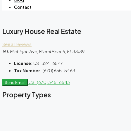
Contact
Luxury House Real Estate
See all reviews
1611 Michigan Ave, Miami Beach, FL 33139
License:
US- 324-6547
Tax Number:
(670) 655-5463
Call
(670) 345-6543
Send Email
Property
Types