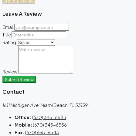
Leave a Review
Leave A Review
Email
Title
Rating
Review
Submit Review
Contact
1611 Michigan Ave, Miami Beach, FL 33139
Office:
(670) 345-6543
Mobile:
(670) 345-6556
Fax:
(670) 655-6543