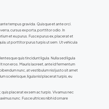
 ante tempus gravida. Quisque et ante orci.
rra, cursus ex porta, porttitor odio. In
etium et eu purus. Fusce purus ex, placerat et
la, ut porttitor purus turpis ut sem. Ut vehicula
ntesque quis tincidunt ligula. Nulla sed ligula
erit non eros. Mauris laoreet, ante id fermentum
i bibendum nunc, at vestibulum nisl justo sit amet
 scelerisque, ligula nisl placerat turpis, eu
, quis placerat ex sem ac turpis. Vivamus nec
ximus nunc. Fusce ultrices nibh id ornare